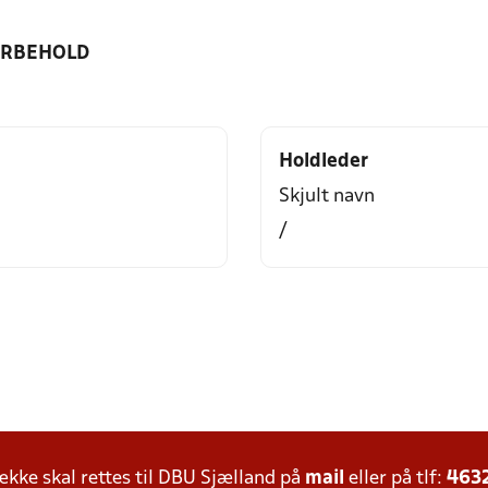
ORBEHOLD
Holdleder
Skjult navn
/
ke skal rettes til DBU Sjælland på
mail
eller på tlf:
463