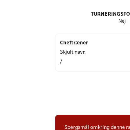
TURNERINGSF
Nej
Cheftræner
Skjult navn
/
Spørgsmål omkring denne ræk