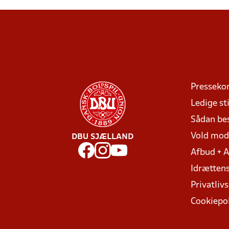
Presseko
Ledige sti
Sådan be
Vold mo
DBU SJÆLLAND
Afbud + 
Idrættens
Privatlivs
Cookiepol