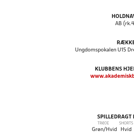
HOLDNA
AB (rk.
RÆKK
Ungdomspokalen U15 Dre
KLUBBENS HJ
www.akademiskb
SPILLEDRAGT
TRØJE
SHORTS
Grøn/Hvid
Hvid