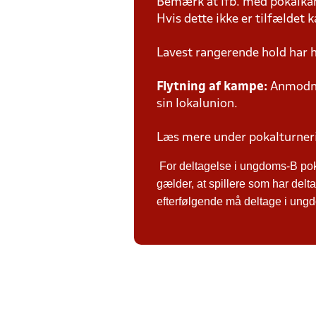
Bemærk at ifb. med pokalk
Hvis dette ikke er tilfældet
Lavest rangerende hold har 
Flytning af kampe:
Anmodnin
sin lokalunion.
Læs mere under pokalturne
For deltagelse i ungdoms-B po
gælder, at spillere som har de
efterfølgende må deltage i ungdo