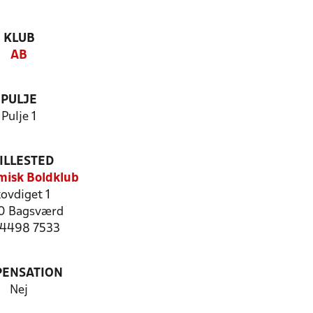
KLUB
AB
PULJE
Pulje 1
ILLESTED
isk Boldklub
ovdiget 1
0 Bagsværd
: 4498 7533
PENSATION
Nej