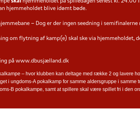
ampe
skal
hjemmeholdet på spilledagen senest kl. 24.00 i
 kan hjemmeholdet blive idømt bøde.
hjemmebane – Dog er der ingen seedning i semifinalerne 
g om flytning af kamp(e) skal ske via hjemmeholdet, der
ring på www.dbusjælland.dk
kalkampe – hvor klubben kan deltage med række 2 og lavere hol
ltaget i ungdoms-A pokalkamp for samme aldersgruppe i samme t
ms-B pokalkampe, samt at spillere skal være spillet fri i den o