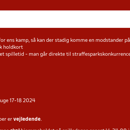
 for ens kamp, så kan der stadig komme en modstander 
k holdkort
t spilletid - man går direkte til straffesparkskonkurrence
i uge 17-18 2024
oer er
vejledende
.