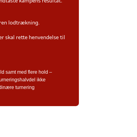
ndtaste kampens resultat.
ren lodtrækning.
 skal rette henvendelse til
d samt med flere hold –
urneringshalvdel ikke
rdinære turnering