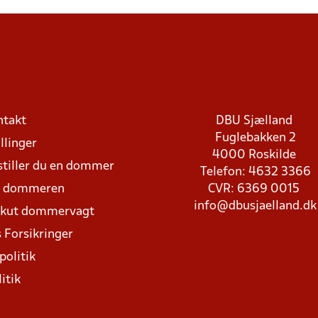
ntakt
DBU Sjælland
Fuglebakken 2
llinger
4000 Roskilde
stiller du en dommer
Telefon: 4632 3366
d dommeren
CVR: 6369 0015
info@dbusjaelland.dk
Akut dommervagt
 Forsikringer
politik
itik