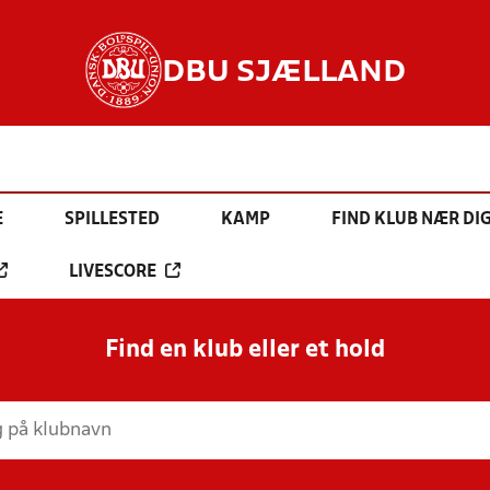
DBU SJÆLLAND
E
SPILLESTED
KAMP
FIND KLUB NÆR DI
LIVESCORE
Find en klub eller et hold