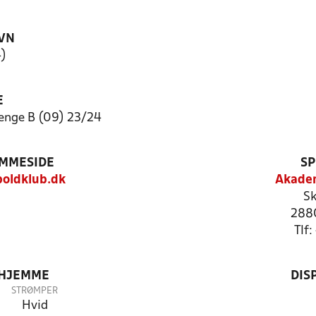
VN
4)
E
nge B (09) 23/24
EMMESIDE
SP
oldklub.dk
Akadem
Sk
288
Tlf
 HJEMME
DIS
STRØMPER
Hvid