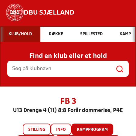
DBU SJÆLLAND
Hvad vil du søge efter?
KLUB/HOLD
RÆKKE
SPILLESTED
KAMP
INDHOLD OG NYHEDER
Find en klub eller et hold
STILLINGER, RESULTATER, KLUBBER OG
HOLD
FB 3
U13 Drenge 4 (11) 8:8 Forår dommerløs, P4E
STILLING
INFO
KAMPPROGRAM