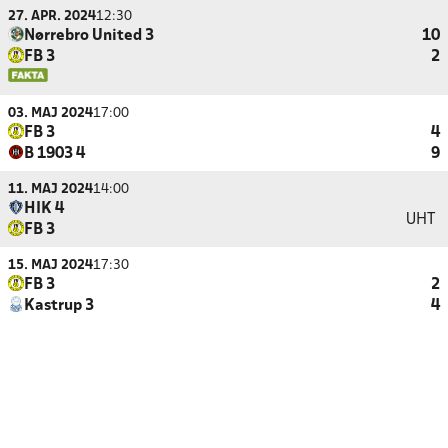
27. APR. 2024
12:30
Nørrebro United 3
10
FB 3
2
03. MAJ 2024
17:00
FB 3
4
B 1903 4
9
11. MAJ 2024
14:00
HIK 4
UHT
FB 3
15. MAJ 2024
17:30
FB 3
2
Kastrup 3
4