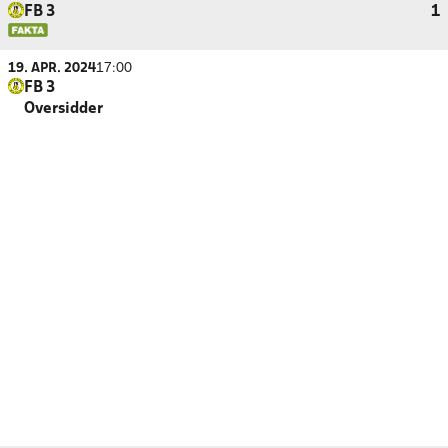
FB 3
1
19. APR. 2024
17:00
FB 3
Oversidder