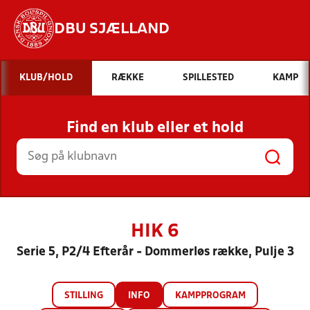
DBU SJÆLLAND
Hvad vil du søge efter?
KLUB/HOLD
RÆKKE
SPILLESTED
KAMP
INDHOLD OG NYHEDER
Find en klub eller et hold
STILLINGER, RESULTATER, KLUBBER OG
HOLD
HIK 6
Serie 5, P2/4 Efterår - Dommerløs række, Pulje 3
STILLING
INFO
KAMPPROGRAM