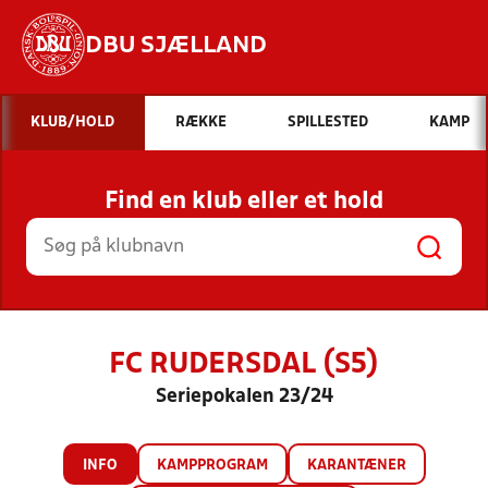
DBU SJÆLLAND
Hvad vil du søge efter?
KLUB/HOLD
RÆKKE
SPILLESTED
KAMP
INDHOLD OG NYHEDER
Find en klub eller et hold
STILLINGER, RESULTATER, KLUBBER OG
HOLD
FC RUDERSDAL (S5)
Seriepokalen 23/24
INFO
KAMPPROGRAM
KARANTÆNER