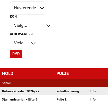
KØN
ALDERSGRUPPE
RYD
HOLD
PULJE
Senior
Betano Pokalen 2026/27
Pokalturnering
Info
Sjællandsserien - Efterår
Pulje 1
Info