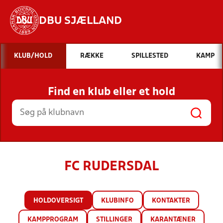
DBU SJÆLLAND
Hvad vil du søge efter?
KLUB/HOLD
RÆKKE
SPILLESTED
KAMP
INDHOLD OG NYHEDER
Find en klub eller et hold
STILLINGER, RESULTATER, KLUBBER OG
HOLD
FC RUDERSDAL
HOLDOVERSIGT
KLUBINFO
KONTAKTER
KAMPPROGRAM
STILLINGER
KARANTÆNER