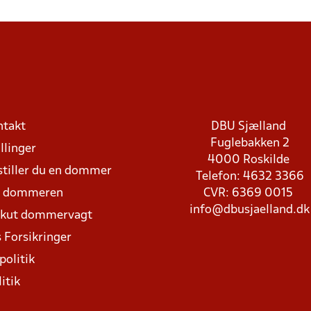
ntakt
DBU Sjælland
Fuglebakken 2
llinger
4000 Roskilde
stiller du en dommer
Telefon: 4632 3366
d dommeren
CVR: 6369 0015
info@dbusjaelland.dk
Akut dommervagt
 Forsikringer
politik
itik