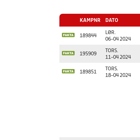
KAMPNR
DATO
LØR.
189844
06-04 2024
TORS.
195909
11-04 2024
TORS.
189851
18-04 2024