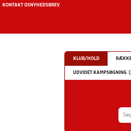
KONTAKT OS
NYHEDSBREV
KLUB/HOLD
RÆKK
UDVIDET KAMPSØGNING