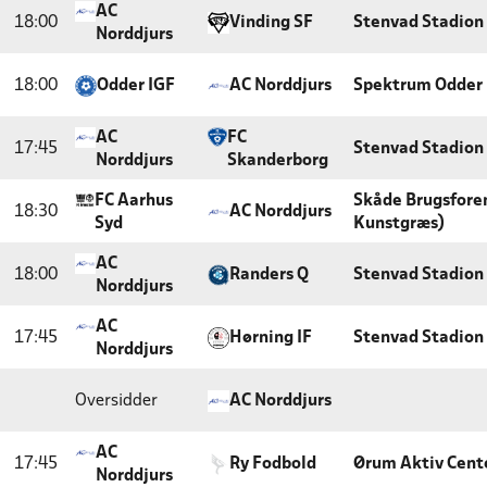
AC
18:00
Vinding SF
Stenvad Stadion
Norddjurs
18:00
Odder IGF
AC Norddjurs
Spektrum Odder
AC
FC
17:45
Stenvad Stadion
Norddjurs
Skanderborg
FC Aarhus
Skåde Brugsfore
18:30
AC Norddjurs
Syd
Kunstgræs)
AC
18:00
Randers Q
Stenvad Stadion
Norddjurs
AC
17:45
Hørning IF
Stenvad Stadion
Norddjurs
Oversidder
AC Norddjurs
AC
17:45
Ry Fodbold
Ørum Aktiv Cent
Norddjurs