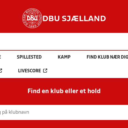
DBU SJÆLLAND
E
SPILLESTED
KAMP
FIND KLUB NÆR DI
LIVESCORE
Find en klub eller et hold