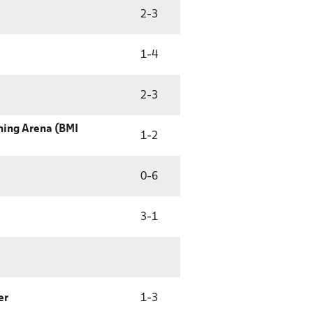
2
-
3
1
-
4
2
-
3
ning Arena (BMI
1
-
2
0
-
6
3
-
1
er
1
-
3