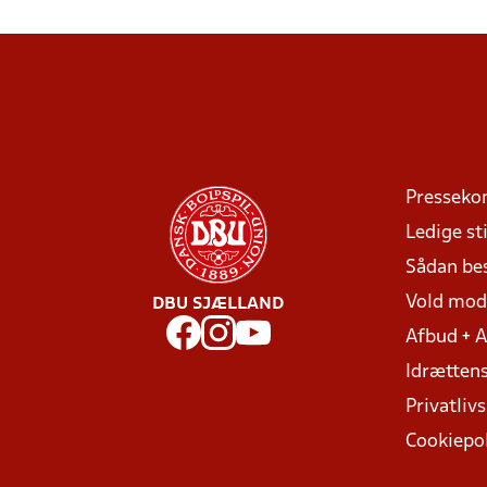
Presseko
Ledige sti
Sådan be
Vold mo
DBU SJÆLLAND
Afbud + 
Idrættens
Privatlivs
Cookiepol