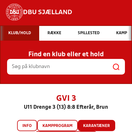
DBU SJÆLLAND
Hvad vil du søge efter?
KLUB/HOLD
RÆKKE
SPILLESTED
KAMP
INDHOLD OG NYHEDER
Find en klub eller et hold
STILLINGER, RESULTATER, KLUBBER OG
HOLD
GVI 3
U11 Drenge 3 (13) 8:8 Efterår, Brun
INFO
KAMPPROGRAM
KARANTÆNER