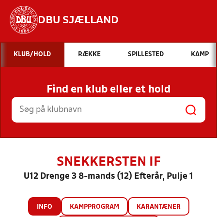
DBU SJÆLLAND
Hvad vil du søge efter?
KLUB/HOLD
RÆKKE
SPILLESTED
KAMP
INDHOLD OG NYHEDER
Find en klub eller et hold
STILLINGER, RESULTATER, KLUBBER OG
HOLD
SNEKKERSTEN IF
U12 Drenge 3 8-mands (12) Efterår, Pulje 1
INFO
KAMPPROGRAM
KARANTÆNER