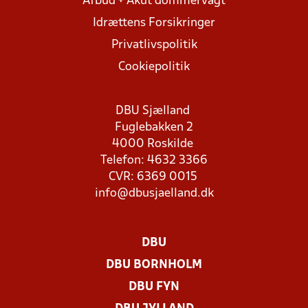
Afbud + Akut dommervagt
Idrættens Forsikringer
Privatlivspolitik
Cookiepolitik
DBU Sjælland
Fuglebakken 2
4000 Roskilde
Telefon: 4632 3366
CVR: 6369 0015
info@dbusjaelland.dk
DBU
DBU BORNHOLM
DBU FYN