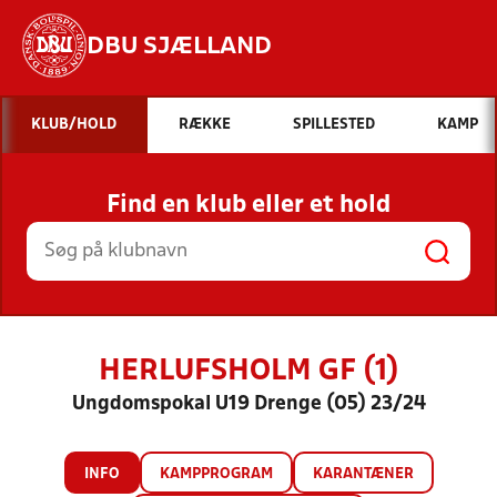
DBU SJÆLLAND
Hvad vil du søge efter?
KLUB/HOLD
RÆKKE
SPILLESTED
KAMP
INDHOLD OG NYHEDER
Find en klub eller et hold
STILLINGER, RESULTATER, KLUBBER OG
HOLD
HERLUFSHOLM GF (1)
Ungdomspokal U19 Drenge (05) 23/24
INFO
KAMPPROGRAM
KARANTÆNER