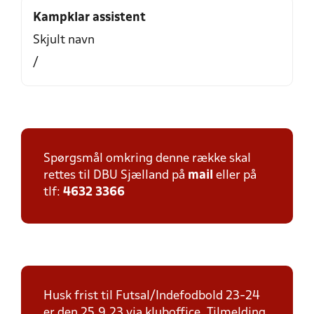
Kampklar assistent
Skjult navn
/
Spørgsmål omkring denne række skal
rettes til DBU Sjælland på
mail
eller på
tlf:
4632 3366
Husk frist til Futsal/Indefodbold 23-24
er den 25.9.23 via kluboffice. Tilmelding