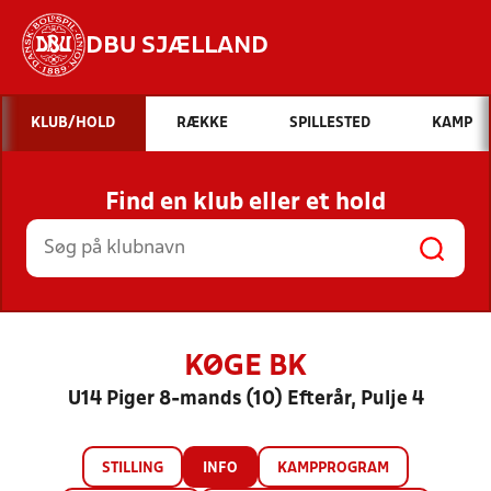
DBU SJÆLLAND
Hvad vil du søge efter?
KLUB/HOLD
RÆKKE
SPILLESTED
KAMP
INDHOLD OG NYHEDER
Find en klub eller et hold
STILLINGER, RESULTATER, KLUBBER OG
HOLD
KØGE BK
U14 Piger 8-mands (10) Efterår, Pulje 4
STILLING
INFO
KAMPPROGRAM