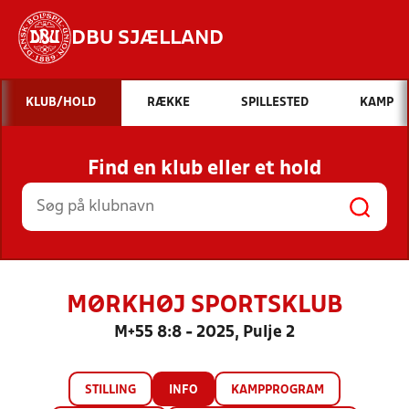
DBU SJÆLLAND
Hvad vil du søge efter?
KLUB/HOLD
RÆKKE
SPILLESTED
KAMP
INDHOLD OG NYHEDER
Find en klub eller et hold
STILLINGER, RESULTATER, KLUBBER OG
HOLD
MØRKHØJ SPORTSKLUB
M+55 8:8 - 2025, Pulje 2
STILLING
INFO
KAMPPROGRAM