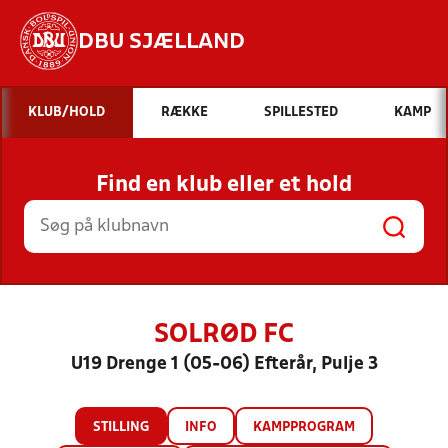
DBU SJÆLLAND
Hvad vil du søge efter?
KLUB/HOLD
RÆKKE
SPILLESTED
KAMP
INDHOLD OG NYHEDER
Find en klub eller et hold
STILLINGER, RESULTATER, KLUBBER OG
HOLD
SOLRØD FC
U19 Drenge 1 (05-06) Efterår, Pulje 3
STILLING
INFO
KAMPPROGRAM