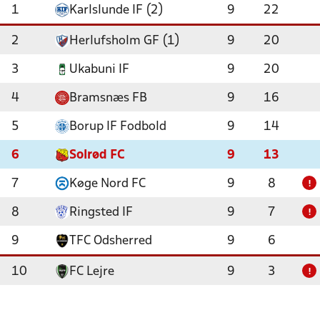
1
Karlslunde IF (2)
9
22
2
Herlufsholm GF (1)
9
20
3
Ukabuni IF
9
20
4
Bramsnæs FB
9
16
5
Borup IF Fodbold
9
14
6
Solrød FC
9
13
7
Køge Nord FC
9
8
!
8
Ringsted IF
9
7
!
9
TFC Odsherred
9
6
10
FC Lejre
9
3
!