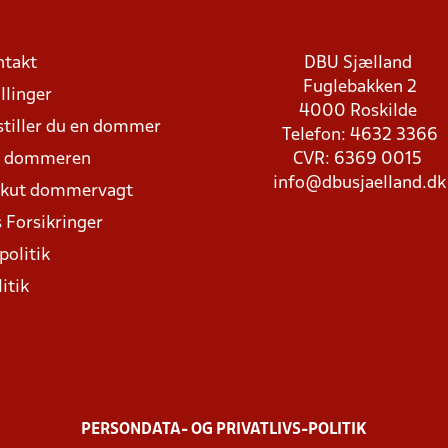
ntakt
DBU Sjælland
Fuglebakken 2
llinger
4000 Roskilde
stiller du en dommer
Telefon: 4632 3366
d dommeren
CVR: 6369 0015
info@dbusjaelland.dk
Akut dommervagt
 Forsikringer
politik
itik
PERSONDATA- OG PRIVATLIVS-POLITIK