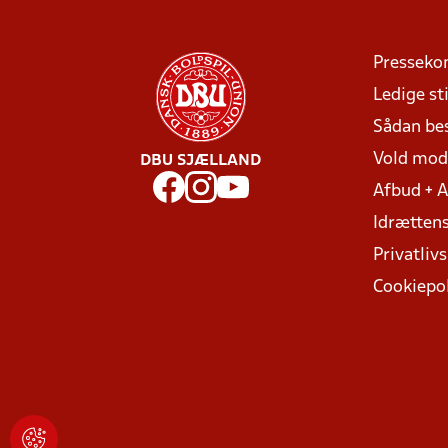
Presseko
Ledige sti
Sådan be
Vold mo
DBU SJÆLLAND
Afbud + 
Idrættens
Privatlivs
Cookiepol