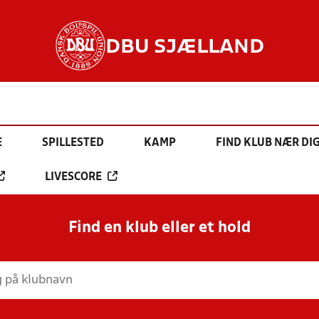
DBU SJÆLLAND
E
SPILLESTED
KAMP
FIND KLUB NÆR DI
LIVESCORE
Find en klub eller et hold