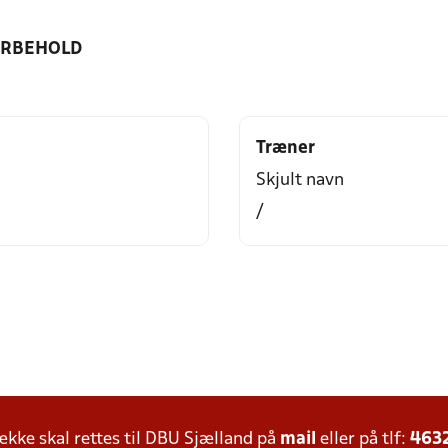
ORBEHOLD
Træner
Skjult navn
/
ke skal rettes til DBU Sjælland på
mail
eller på tlf:
463