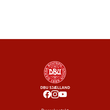
DBU SJÆLLAND