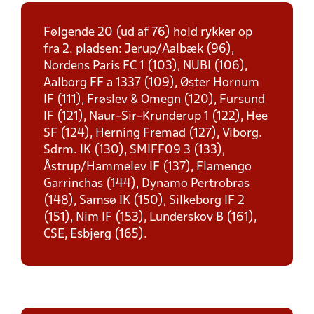
Følgende 20 (ud af 76) hold rykker op
fra 2. pladsen: Jerup/Aalbæk (96),
Nordens Paris FC 1 (103), NUBI (106),
Aalborg FF a 1337 (109), Øster Hornum
IF (111), Frøslev & Omegn (120), Fursund
IF (121), Naur-Sir-Krunderup 1 (122), Hee
SF (124), Herning Fremad (127), Viborg.
Sdrm. IK (130), SMIFF09 3 (133),
Åstrup/Hammelev IF (137), Flamengo
Garrinchas (144), Dynamo Pertrobras
(148), Samsø IK (150), Silkeborg IF 2
(151), Nim IF (153), Lunderskov B (161),
CSE, Esbjerg (165).