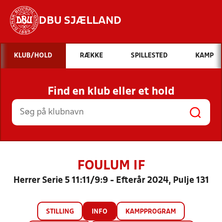
DBU SJÆLLAND
Hvad vil du søge efter?
KLUB/HOLD
RÆKKE
SPILLESTED
KAMP
INDHOLD OG NYHEDER
Find en klub eller et hold
STILLINGER, RESULTATER, KLUBBER OG
HOLD
FOULUM IF
Herrer Serie 5 11:11/9:9 - Efterår 2024, Pulje 131
STILLING
INFO
KAMPPROGRAM