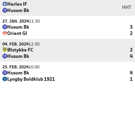
Herlev IF
HHT
Husum Bk
27. JAN. 2024
11:30
Husum Bk
3
Orient GI
2
04. FEB. 2024
12:30
Ølstykke FC
2
Husum Bk
4
25. FEB. 2024
10:00
Husum Bk
4
Lyngby Boldklub 1921
1