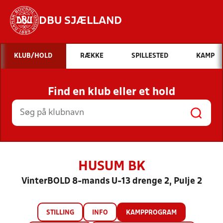
DBU SJÆLLAND
Hvad vil du søge efter?
KLUB/HOLD
RÆKKE
SPILLESTED
KAMP
INDHOLD OG NYHEDER
Find en klub eller et hold
STILLINGER, RESULTATER, KLUBBER OG
HOLD
HUSUM BK
VinterBOLD 8-mands U-13 drenge 2, Pulje 2
STILLING
INFO
KAMPPROGRAM