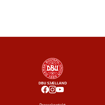
DBU SJÆLLAND