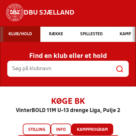
DBU SJÆLLAND
Hvad vil du søge efter?
KLUB/HOLD
RÆKKE
SPILLESTED
KAMP
INDHOLD OG NYHEDER
Find en klub eller et hold
STILLINGER, RESULTATER, KLUBBER OG
HOLD
KØGE BK
VinterBOLD 11M U-13 drenge Liga, Pulje 2
STILLING
INFO
KAMPPROGRAM