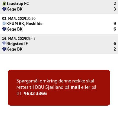
Taastrup FC
2
Køge BK
3
02. MAR. 2024
10:30
KFUM BK, Roskilde
9
Køge BK
6
16. MAR. 2024
09:45
Ringsted IF
6
Køge BK
2
Spørgsmål omkring denne række skal
rettes til DBU Sjælland på
mail
eller på
tlf:
4632 3366