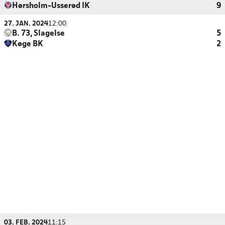
Hørsholm-Usserød IK
9
27. JAN. 2024
12:00
B. 73, Slagelse
5
Køge BK
2
03. FEB. 2024
11:15