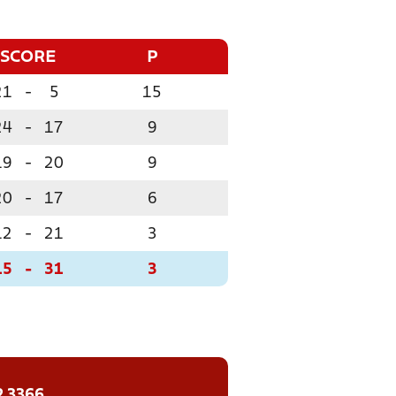
SCORE
P
21
-
5
15
24
-
17
9
19
-
20
9
20
-
17
6
12
-
21
3
15
-
31
3
2 3366