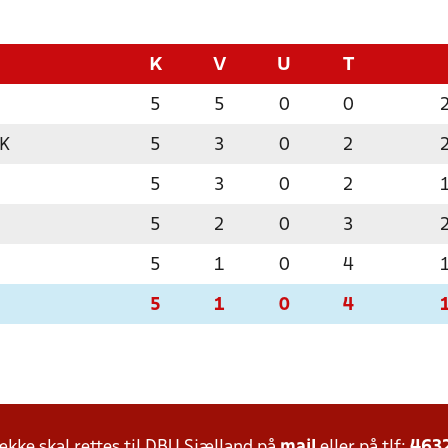
K
V
U
T
5
5
0
0
IK
5
3
0
2
5
3
0
2
5
2
0
3
5
1
0
4
5
1
0
4
ke skal rettes til DBU Sjælland på
mail
eller på tlf:
463