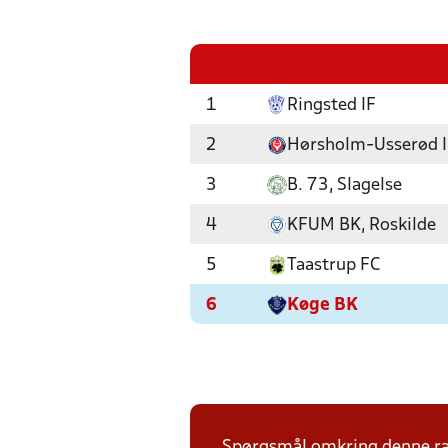
1
Ringsted IF
2
Hørsholm-Usserød 
3
B. 73, Slagelse
4
KFUM BK, Roskilde
5
Taastrup FC
6
Køge BK
Spørgsmål omkring denne ræk