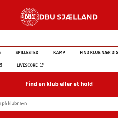
DBU SJÆLLAND
E
SPILLESTED
KAMP
FIND KLUB NÆR DI
LIVESCORE
Find en klub eller et hold