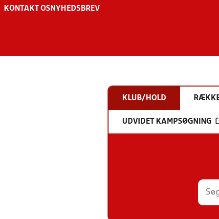
KONTAKT OS
NYHEDSBREV
KLUB/HOLD
RÆKK
UDVIDET KAMPSØGNING