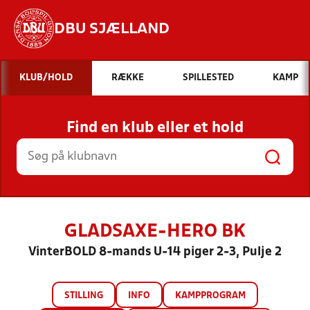
DBU SJÆLLAND
Hvad vil du søge efter?
KLUB/HOLD
RÆKKE
SPILLESTED
KAMP
INDHOLD OG NYHEDER
Find en klub eller et hold
STILLINGER, RESULTATER, KLUBBER OG
HOLD
GLADSAXE-HERO BK
VinterBOLD 8-mands U-14 piger 2-3, Pulje 2
STILLING
INFO
KAMPPROGRAM