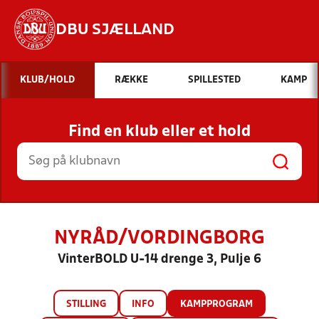
DBU SJÆLLAND
Hvad vil du søge efter?
KLUB/HOLD
RÆKKE
SPILLESTED
KAMP
INDHOLD OG NYHEDER
Find en klub eller et hold
STILLINGER, RESULTATER, KLUBBER OG
HOLD
NYRÅD/VORDINGBORG
VinterBOLD U-14 drenge 3, Pulje 6
STILLING
INFO
KAMPPROGRAM