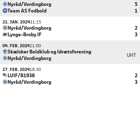
Nyråd/Vordingborg
5
Team AS Fodbold
1
21. JAN. 2024
11:15
Nyråd/Vordingborg
2
Lynge-Broby IF
3
04. FEB. 2024
11:00
Skælskør Boldklub og Idrætsforening
UHT
Nyråd/Vordingborg
27. FEB. 2024
18:30
LUIF/B1938
2
Nyråd/Vordingborg
3