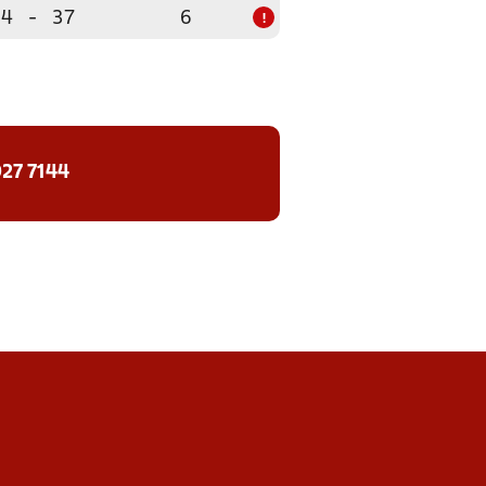
24
-
37
6
!
27 7144