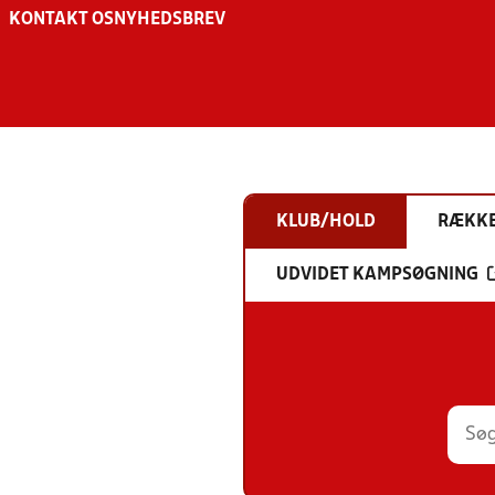
KONTAKT OS
NYHEDSBREV
KLUB/HOLD
RÆKK
UDVIDET KAMPSØGNING