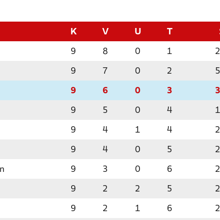
K
V
U
T
9
8
0
1
9
7
0
2
9
6
0
3
9
5
0
4
9
4
1
4
9
4
0
5
en
9
3
0
6
9
2
2
5
9
2
1
6