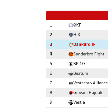
1
ØKF
2
HIK
3
Dankurd IF
4
Sønderbro Fight
5
BK 10
6
Beatum
7
Vesterbro Allianc
8
Giovani Hajduk
9
Vestia