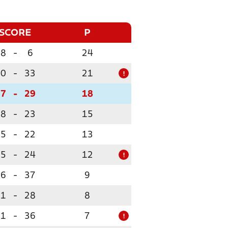
SCORE
P
28
-
6
24
50
-
33
21
!
37
-
29
18
18
-
23
15
25
-
22
13
25
-
24
12
!
26
-
37
9
21
-
28
8
21
-
36
7
!