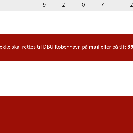
9
2
0
7
kke skal rettes til DBU København på
mail
eller på tlf:
39