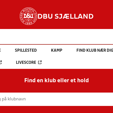
DBU SJÆLLAND
E
SPILLESTED
KAMP
FIND KLUB NÆR DI
LIVESCORE
Find en klub eller et hold