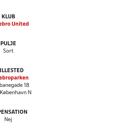
KLUB
ebro United
PULJE
Sort
ILLESTED
ebroparken
banegade 18
København N
PENSATION
Nej