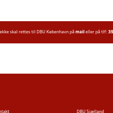
kke skal rettes til DBU København på
mail
eller på tlf:
39
ntakt
DBU Sjælland