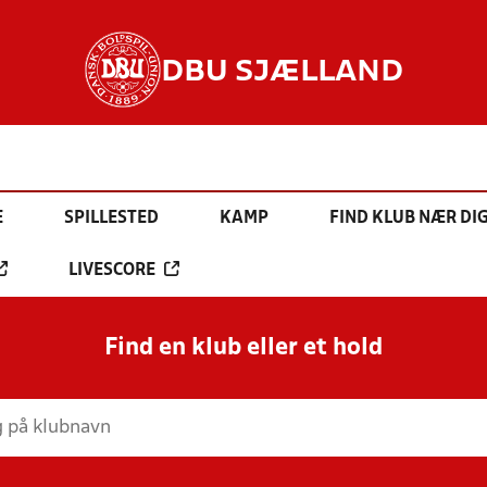
DBU SJÆLLAND
E
SPILLESTED
KAMP
FIND KLUB NÆR DI
LIVESCORE
Find en klub eller et hold