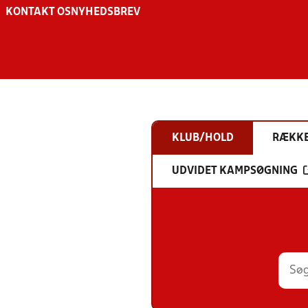
KONTAKT OS
NYHEDSBREV
KLUB/HOLD
RÆKK
UDVIDET KAMPSØGNING