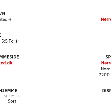
VN
ited 4
Nørr
E
 5:5 Forår
EMMESIDE
SP
ed.dk
Nørr
Nord
2200 
 HJEMME
DIS
STRØMPER
Sort