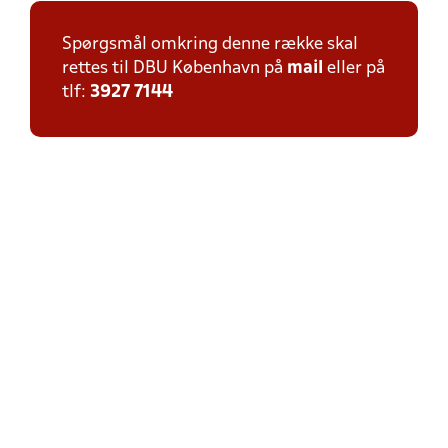
Spørgsmål omkring denne række skal
rettes til DBU København på
mail
eller på
tlf:
3927 7144