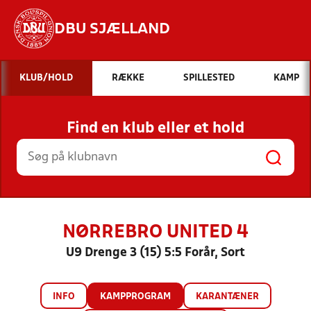
DBU SJÆLLAND
Hvad vil du søge efter?
KLUB/HOLD
RÆKKE
SPILLESTED
KAMP
INDHOLD OG NYHEDER
Find en klub eller et hold
STILLINGER, RESULTATER, KLUBBER OG
HOLD
NØRREBRO UNITED 4
U9 Drenge 3 (15) 5:5 Forår, Sort
INFO
KAMPPROGRAM
KARANTÆNER