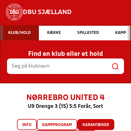
DBU SJÆLLAND
Hvad vil du søge efter?
KLUB/HOLD
RÆKKE
SPILLESTED
KAMP
INDHOLD OG NYHEDER
Find en klub eller et hold
STILLINGER, RESULTATER, KLUBBER OG
HOLD
NØRREBRO UNITED 4
U9 Drenge 3 (15) 5:5 Forår, Sort
INFO
KAMPPROGRAM
KARANTÆNER