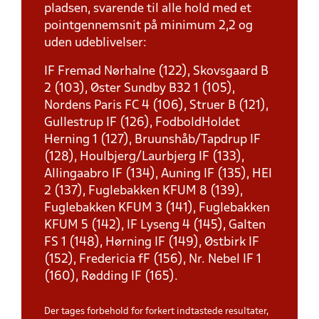
pladsen, svarende til alle hold med et
pointgennemsnit på minimum 2,2 og
uden udeblivelser:
IF Fremad Nørhalne (122), Skovsgaard B
2 (103), Øster Sundby B32 1 (105),
Nordens Paris FC 4 (106), Struer B (121),
Gullestrup IF (126), FodboldHoldet
Herning 1 (127), Bruunshåb/Tapdrup IF
(128), Houlbjerg/Laurbjerg IF (133),
Allingaabro IF (134), Auning IF (135), HEI
2 (137), Fuglebakken KFUM 8 (139),
Fuglebakken KFUM 3 (141), Fuglebakken
KFUM 5 (142), IF Lyseng 4 (145), Galten
FS 1 (148), Hørning IF (149), Østbirk IF
(152), Fredericia fF (156), Nr. Nebel IF 1
(160), Rødding IF (165).
Der tages forbehold for forkert indtastede resultater,