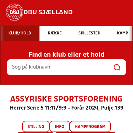
DBU SJÆLLAND
Hvad vil du søge efter?
KLUB/HOLD
RÆKKE
SPILLESTED
KAMP
INDHOLD OG NYHEDER
Find en klub eller et hold
STILLINGER, RESULTATER, KLUBBER OG
HOLD
ASSYRISKE SPORTSFORENING
Herrer Serie 5 11:11/9:9 - Forår 2024, Pulje 139
STILLING
INFO
KAMPPROGRAM