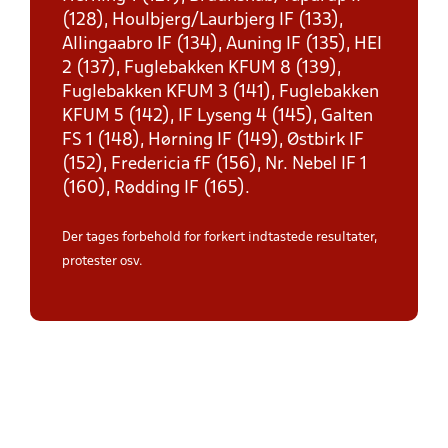
(128), Houlbjerg/Laurbjerg IF (133),
Allingaabro IF (134), Auning IF (135), HEI
2 (137), Fuglebakken KFUM 8 (139),
Fuglebakken KFUM 3 (141), Fuglebakken
KFUM 5 (142), IF Lyseng 4 (145), Galten
FS 1 (148), Hørning IF (149), Østbirk IF
(152), Fredericia fF (156), Nr. Nebel IF 1
(160), Rødding IF (165).
Der tages forbehold for forkert indtastede resultater,
protester osv.