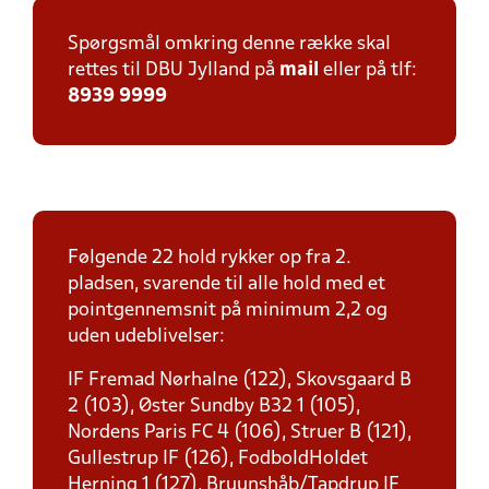
Spørgsmål omkring denne række skal
rettes til DBU Jylland på
mail
eller på tlf:
8939 9999
Følgende 22 hold rykker op fra 2.
pladsen, svarende til alle hold med et
pointgennemsnit på minimum 2,2 og
uden udeblivelser:
IF Fremad Nørhalne (122), Skovsgaard B
2 (103), Øster Sundby B32 1 (105),
Nordens Paris FC 4 (106), Struer B (121),
Gullestrup IF (126), FodboldHoldet
Herning 1 (127), Bruunshåb/Tapdrup IF