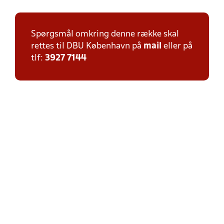
Spørgsmål omkring denne række skal
rettes til DBU København på
mail
eller på
tlf:
3927 7144