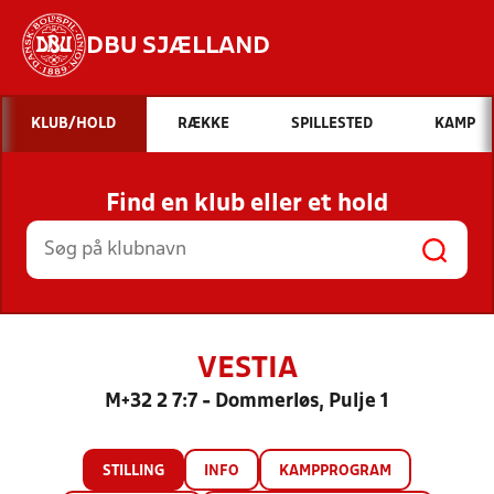
DBU SJÆLLAND
Hvad vil du søge efter?
KLUB/HOLD
RÆKKE
SPILLESTED
KAMP
INDHOLD OG NYHEDER
Find en klub eller et hold
STILLINGER, RESULTATER, KLUBBER OG
HOLD
VESTIA
M+32 2 7:7 - Dommerløs, Pulje 1
STILLING
INFO
KAMPPROGRAM