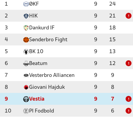
1
ØKF
9
24
2
HIK
9
21
!
3
Dankurd IF
9
18
4
Sønderbro Fight
9
15
5
BK 10
9
13
6
Beatum
9
12
!
7
Vesterbro Alliancen
9
9
8
Giovani Hajduk
9
8
9
Vestia
9
7
!
10
PI Fodbold
9
6
!