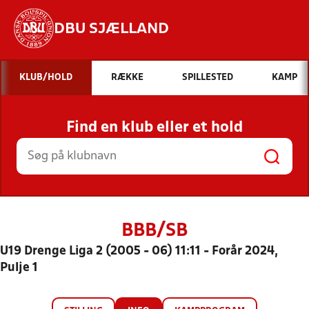
DBU SJÆLLAND
Hvad vil du søge efter?
KLUB/HOLD
RÆKKE
SPILLESTED
KAMP
INDHOLD OG NYHEDER
Find en klub eller et hold
STILLINGER, RESULTATER, KLUBBER OG
HOLD
BBB/SB
U19 Drenge Liga 2 (2005 - 06) 11:11 - Forår 2024,
Pulje 1