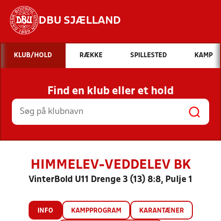
DBU SJÆLLAND
Hvad vil du søge efter?
KLUB/HOLD
RÆKKE
SPILLESTED
KAMP
INDHOLD OG NYHEDER
Find en klub eller et hold
STILLINGER, RESULTATER, KLUBBER OG
HOLD
HIMMELEV-VEDDELEV BK
VinterBold U11 Drenge 3 (13) 8:8, Pulje 1
INFO
KAMPPROGRAM
KARANTÆNER