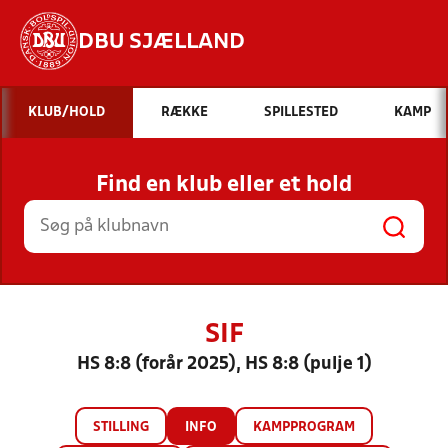
DBU SJÆLLAND
Hvad vil du søge efter?
KLUB/HOLD
RÆKKE
SPILLESTED
KAMP
INDHOLD OG NYHEDER
Find en klub eller et hold
STILLINGER, RESULTATER, KLUBBER OG
HOLD
SIF
HS 8:8 (forår 2025), HS 8:8 (pulje 1)
STILLING
INFO
KAMPPROGRAM