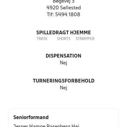
Bøgevej 3
4920 Søllested
Tlf: 5494 1808
SPILLEDRAGT HJEMME
TRØJE
SHORTS
STRØMPER
DISPENSATION
Nej
TURNERINGSFORBEHOLD
Nej
Seniorformand
Jesper Hampe Rosenberg Høj