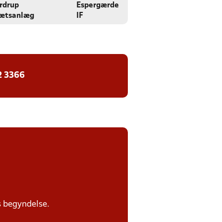
rdrup
Espergærde
rætsanlæg
IF
2 3366
s begyndelse.