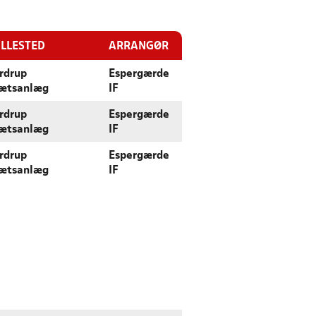
ILLESTED
ARRANGØR
rdrup
Espergærde
rætsanlæg
IF
rdrup
Espergærde
rætsanlæg
IF
rdrup
Espergærde
rætsanlæg
IF