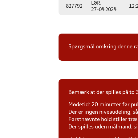
LØR.
827792
12:
27-04 2024
Spørgsmål omkring denne ræk
Bemærk at der spilles på to 3
Mødetid: 20 minutter før pul
Der er ingen niveaudeling, så d
Førstnævnte hold stiller tr
Der spilles uden målmand, s