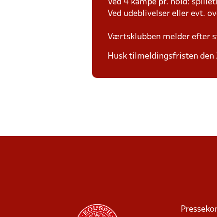
Ved 4 kampe pr. hold: spille
Ved udeblivelser eller evt. o
Værtsklubben melder efter s
Husk tilmeldingsfristen den 22
Presseko