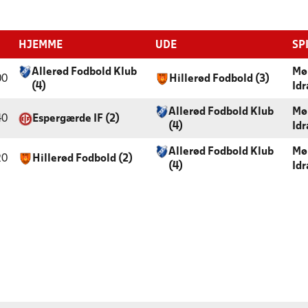
HJEMME
UDE
SP
Allerød Fodbold Klub
Mø
00
Hillerød Fodbold (3)
(4)
Id
Allerød Fodbold Klub
Mø
40
Espergærde IF (2)
(4)
Id
Allerød Fodbold Klub
Mø
20
Hillerød Fodbold (2)
(4)
Id