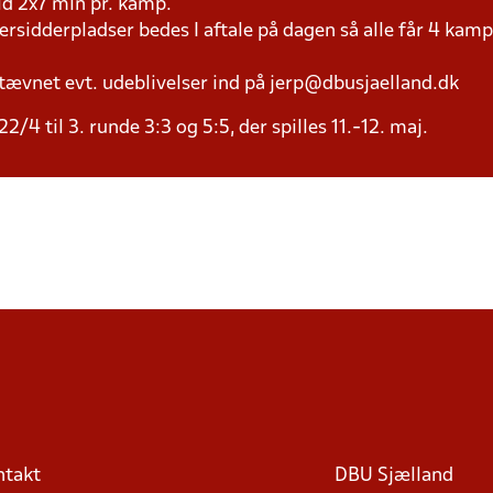
tid 2x7 min pr. kamp.
versidderpladser bedes I aftale på dagen så alle får 4 kamp
tævnet evt. udeblivelser ind på jerp@dbusjaelland.dk
/4 til 3. runde 3:3 og 5:5, der spilles 11.-12. maj.
ntakt
DBU Sjælland