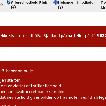
Allerød Fodbold Klub
Helsingør IF Fodbold
Mø
20
(4)
(2)
Id
ke skal rettes til DBU Sjælland på
mail
eller på tlf:
463
:3-baner pr. pulje.
jen starter.
et er vigtigt at I stiller lige hold.
æner som kvalificeret bane/kampleder.
idstnævnte hold giver bolden op fra midten ved 1.halvleg