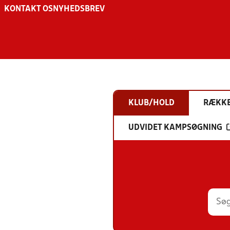
KONTAKT OS
NYHEDSBREV
KLUB/HOLD
RÆKK
UDVIDET KAMPSØGNING