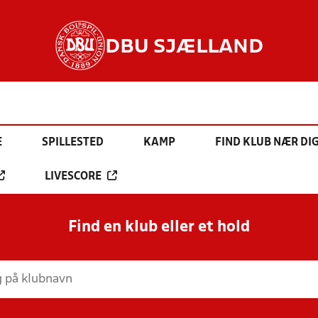
DBU SJÆLLAND
E
SPILLESTED
KAMP
FIND KLUB NÆR DI
LIVESCORE
Find en klub eller et hold