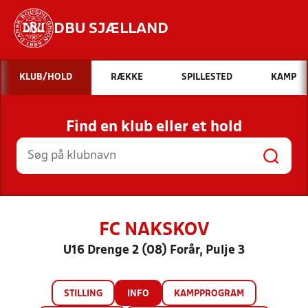
DBU SJÆLLAND
Hvad vil du søge efter?
KLUB/HOLD
RÆKKE
SPILLESTED
KAMP
INDHOLD OG NYHEDER
Find en klub eller et hold
STILLINGER, RESULTATER, KLUBBER OG
HOLD
FC NAKSKOV
U16 Drenge 2 (08) Forår, Pulje 3
STILLING
INFO
KAMPPROGRAM