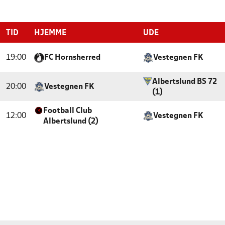
TID
HJEMME
UDE
19:00
FC Hornsherred
Vestegnen FK
Albertslund BS 72
20:00
Vestegnen FK
(1)
Football Club
12:00
Vestegnen FK
Albertslund (2)