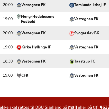
20:00
Vestegnen FK
Torslunde-Ishøj IF
Fløng-Hedehusene
19:00
Vestegnen FK
Fodbold
20:00
Vestegnen FK
Svogerslev BK
19:00
Kirke Hyllinge IF
Vestegnen FK
18:30
Vestegnen FK
Taastrup FC
19:00
CFK
Vestegnen FK
ke skal rettes til DBU Sjælland på
mail
eller på tlf:
463