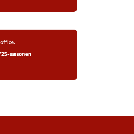
office.
24/25-sæsonen