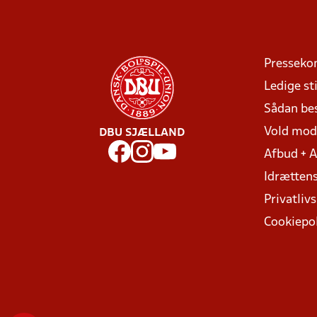
Presseko
Ledige sti
Sådan be
Vold mo
DBU SJÆLLAND
Afbud + 
Idrættens
Privatlivs
Cookiepol