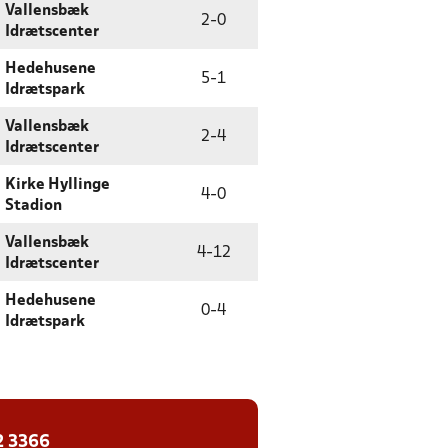
Vallensbæk
2
-
0
Idrætscenter
Hedehusene
5
-
1
Idrætspark
Vallensbæk
2
-
4
Idrætscenter
Kirke Hyllinge
4
-
0
Stadion
Vallensbæk
4
-
12
Idrætscenter
Hedehusene
0
-
4
Idrætspark
2 3366