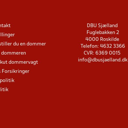
ntakt
DBU Sjælland
Fuglebakken 2
llinger
4000 Roskilde
stiller du en dommer
Telefon: 4632 3366
d dommeren
CVR: 6369 0015
info@dbusjaelland.dk
Akut dommervagt
 Forsikringer
politik
itik