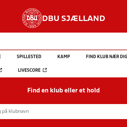
DBU SJÆLLAND
E
SPILLESTED
KAMP
FIND KLUB NÆR DI
LIVESCORE
Find en klub eller et hold