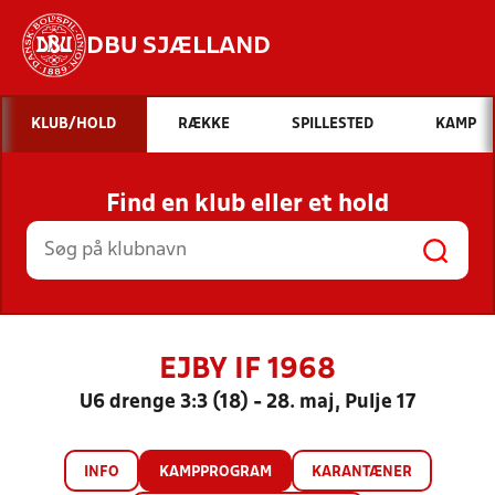
DBU SJÆLLAND
Hvad vil du søge efter?
KLUB/HOLD
RÆKKE
SPILLESTED
KAMP
INDHOLD OG NYHEDER
Find en klub eller et hold
STILLINGER, RESULTATER, KLUBBER OG
HOLD
EJBY IF 1968
U6 drenge 3:3 (18) - 28. maj, Pulje 17
INFO
KAMPPROGRAM
KARANTÆNER