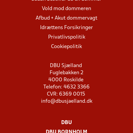
Vold mod dommeren
Afbud + Akut dommervagt
Idrættens Forsikringer
Privatlivspolitik
Cookiepolitik
DBU Sjælland
Fuglebakken 2
4000 Roskilde
Telefon: 4632 3366
CVR: 6369 0015
info@dbusjaelland.dk
DBU
DBU BORNHOLM