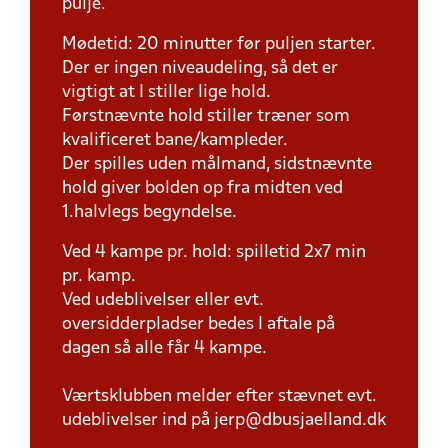
pulje.
Mødetid: 20 minutter før puljen starter.
Der er ingen niveaudeling, så det er
vigtigt at I stiller lige hold.
Førstnævnte hold stiller træner som
kvalificeret bane/kampleder.
Der spilles uden målmand, sidstnævnte
hold giver bolden op fra midten ved
1.halvlegs begyndelse.
Ved 4 kampe pr. hold: spilletid 2x7 min
pr. kamp.
Ved udeblivelser eller evt.
oversidderpladser bedes I aftale på
dagen så alle får 4 kampe.
Værtsklubben melder efter stævnet evt.
udeblivelser ind på jerp@dbusjaelland.dk