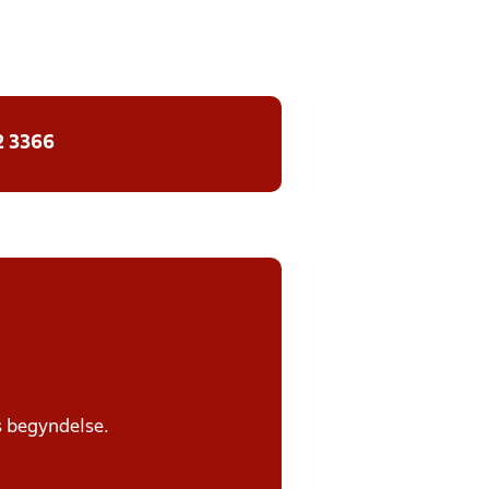
2 3366
s begyndelse.