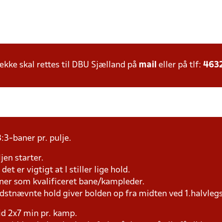
ke skal rettes til DBU Sjælland på
mail
eller på tlf:
463
:3-baner pr. pulje.
jen starter.
et er vigtigt at I stiller lige hold.
æner som kvalificeret bane/kampleder.
idstnævnte hold giver bolden op fra midten ved 1.halvleg
tid 2x7 min pr. kamp.