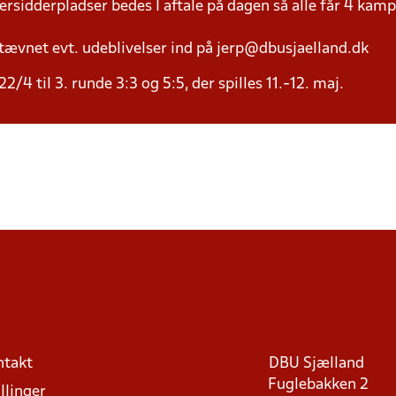
versidderpladser bedes I aftale på dagen så alle får 4 kamp
tævnet evt. udeblivelser ind på jerp@dbusjaelland.dk
/4 til 3. runde 3:3 og 5:5, der spilles 11.-12. maj.
ntakt
DBU Sjælland
Fuglebakken 2
llinger