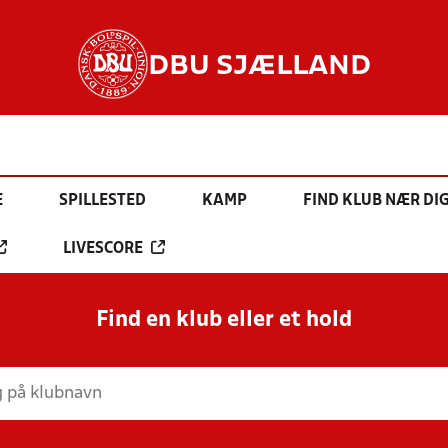
DBU SJÆLLAND
E
SPILLESTED
KAMP
FIND KLUB NÆR DI
LIVESCORE
Find en klub eller et hold