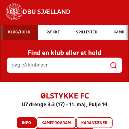
DBU SJÆLLAND
Hvad vil du søge efter?
KLUB/HOLD
RÆKKE
SPILLESTED
KAMP
INDHOLD OG NYHEDER
Find en klub eller et hold
STILLINGER, RESULTATER, KLUBBER OG
HOLD
ØLSTYKKE FC
U7 drenge 3:3 (17) - 11. maj, Pulje 14
INFO
KAMPPROGRAM
KARANTÆNER