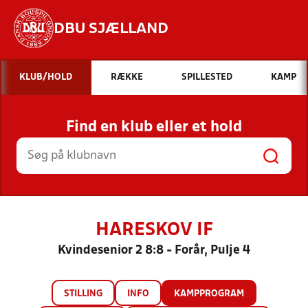
DBU SJÆLLAND
Hvad vil du søge efter?
KLUB/HOLD
RÆKKE
SPILLESTED
KAMP
INDHOLD OG NYHEDER
Find en klub eller et hold
STILLINGER, RESULTATER, KLUBBER OG
HOLD
HARESKOV IF
Kvindesenior 2 8:8 - Forår, Pulje 4
STILLING
INFO
KAMPPROGRAM