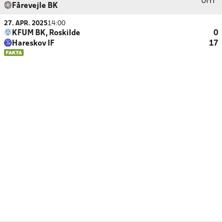
UHT
Fårevejle BK
27. APR. 2025
14:00
KFUM BK, Roskilde
0
Hareskov IF
17