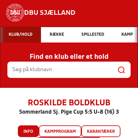
DBU SJÆLLAND
Hvad vil du søge efter?
KLUB/HOLD
RÆKKE
SPILLESTED
KAMP
INDHOLD OG NYHEDER
Find en klub eller et hold
STILLINGER, RESULTATER, KLUBBER OG
HOLD
ROSKILDE BOLDKLUB
Sommerland Sj. Pige Cup 5:5 U-8 (16) 3
INFO
KAMPPROGRAM
KARANTÆNER