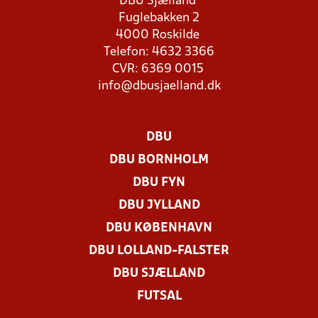
DBU Sjælland
Fuglebakken 2
4000 Roskilde
Telefon: 4632 3366
CVR: 6369 0015
info@dbusjaelland.dk
DBU
DBU BORNHOLM
DBU FYN
DBU JYLLAND
DBU KØBENHAVN
DBU LOLLAND-FALSTER
DBU SJÆLLAND
FUTSAL