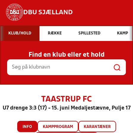
DBU SJÆLLAND
Hvad vil du søge efter?
KLUB/HOLD
RÆKKE
SPILLESTED
KAMP
INDHOLD OG NYHEDER
Find en klub eller et hold
STILLINGER, RESULTATER, KLUBBER OG
HOLD
TAASTRUP FC
U7 drenge 3:3 (17) - 15. juni Medaljestævne, Pulje 17
INFO
KAMPPROGRAM
KARANTÆNER