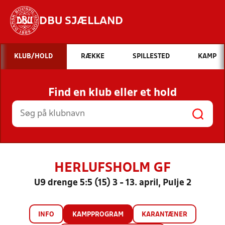
DBU SJÆLLAND
Hvad vil du søge efter?
KLUB/HOLD
RÆKKE
SPILLESTED
KAMP
INDHOLD OG NYHEDER
Find en klub eller et hold
STILLINGER, RESULTATER, KLUBBER OG
HOLD
HERLUFSHOLM GF
U9 drenge 5:5 (15) 3 - 13. april, Pulje 2
INFO
KAMPPROGRAM
KARANTÆNER