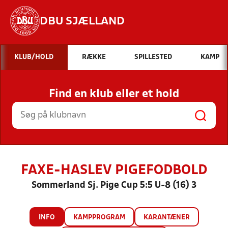
DBU SJÆLLAND
Hvad vil du søge efter?
KLUB/HOLD
RÆKKE
SPILLESTED
KAMP
INDHOLD OG NYHEDER
Find en klub eller et hold
STILLINGER, RESULTATER, KLUBBER OG
HOLD
FAXE-HASLEV PIGEFODBOLD
Sommerland Sj. Pige Cup 5:5 U-8 (16) 3
INFO
KAMPPROGRAM
KARANTÆNER