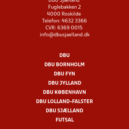
DBU Sjælland
Fuglebakken 2
4000 Roskilde
Telefon: 4632 3366
CVR: 6369 0015
info@dbusjaelland.dk
DBU
DBU BORNHOLM
DBU FYN
DBU JYLLAND
DBU KØBENHAVN
DBU LOLLAND-FALSTER
DBU SJÆLLAND
FUTSAL