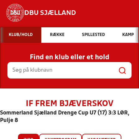
DBU SJÆLLAND
Hvad vil du søge efter?
KLUB/HOLD
RÆKKE
SPILLESTED
KAMP
INDHOLD OG NYHEDER
Find en klub eller et hold
STILLINGER, RESULTATER, KLUBBER OG
HOLD
IF FREM BJÆVERSKOV
Sommerland Sjælland Drenge Cup U7 (17) 3:3 LØR,
Pulje 8