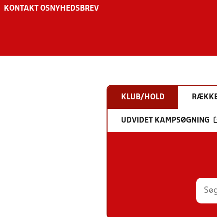
KONTAKT OS
NYHEDSBREV
KLUB/HOLD
RÆKK
UDVIDET KAMPSØGNING