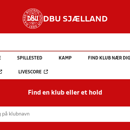
DBU SJÆLLAND
E
SPILLESTED
KAMP
FIND KLUB NÆR DI
LIVESCORE
Find en klub eller et hold