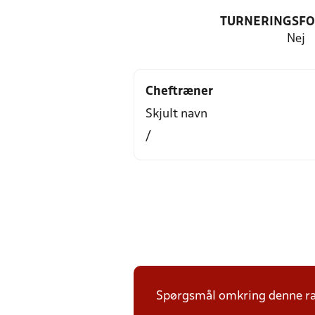
TURNERINGSF
Nej
Cheftræner
Skjult navn
/
Spørgsmål omkring denne ræk