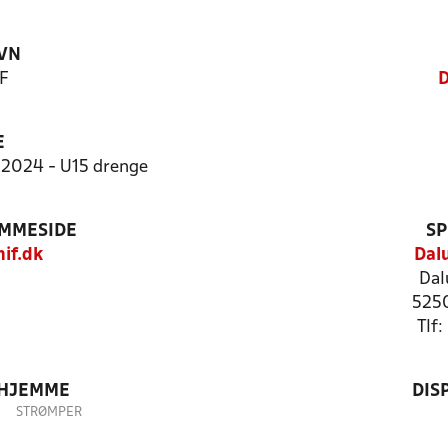
VN
F
D
E
2024 - U15 drenge
EMMESIDE
SP
if.dk
Dal
Dal
5250
Tlf
 HJEMME
DIS
STRØMPER