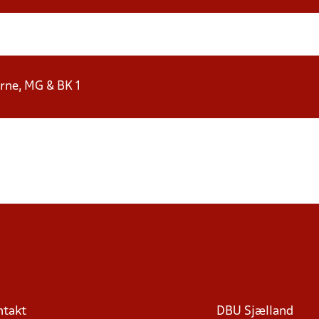
orne, MG & BK 1
ntakt
DBU Sjælland