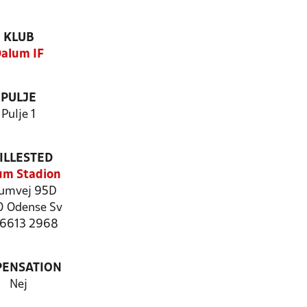
KLUB
alum IF
PULJE
Pulje 1
ILLESTED
um Stadion
umvej 95D
 Odense Sv
: 6613 2968
PENSATION
Nej