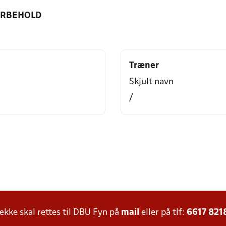
ORBEHOLD
Træner
Skjult navn
/
ke skal rettes til DBU Fyn på
mail
eller på tlf:
6617 821