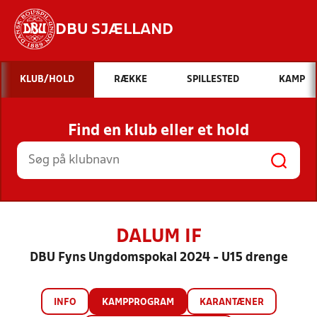
DBU SJÆLLAND
Hvad vil du søge efter?
KLUB/HOLD
RÆKKE
SPILLESTED
KAMP
INDHOLD OG NYHEDER
Find en klub eller et hold
STILLINGER, RESULTATER, KLUBBER OG
HOLD
DALUM IF
DBU Fyns Ungdomspokal 2024 - U15 drenge
INFO
KAMPPROGRAM
KARANTÆNER