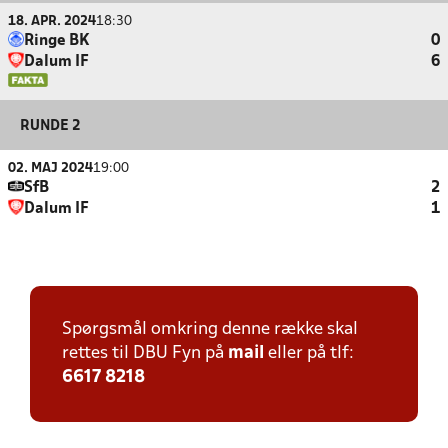
18. APR. 2024
18:30
Ringe BK
0
Dalum IF
6
RUNDE 2
02. MAJ 2024
19:00
SfB
2
Dalum IF
1
Spørgsmål omkring denne række skal
rettes til DBU Fyn på
mail
eller på tlf:
6617 8218