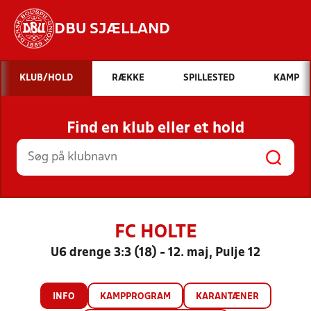
DBU SJÆLLAND
Hvad vil du søge efter?
KLUB/HOLD
RÆKKE
SPILLESTED
KAMP
INDHOLD OG NYHEDER
Find en klub eller et hold
STILLINGER, RESULTATER, KLUBBER OG
HOLD
FC HOLTE
U6 drenge 3:3 (18) - 12. maj, Pulje 12
INFO
KAMPPROGRAM
KARANTÆNER