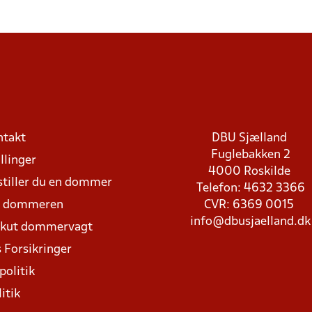
ntakt
DBU Sjælland
Fuglebakken 2
llinger
4000 Roskilde
stiller du en dommer
Telefon: 4632 3366
d dommeren
CVR: 6369 0015
info@dbusjaelland.dk
Akut dommervagt
 Forsikringer
politik
itik