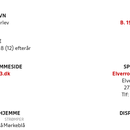
VN
erlev
B. 1
E
8 (12) efterår
EMMESIDE
SP
3.dk
Elverr
Elv
27
Tlf
 HJEMME
DIS
STRØMPER
lå
Mørkeblå