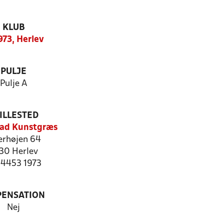
KLUB
973, Herlev
PULJE
Pulje A
ILLESTED
oad Kunstgræs
erhøjen 64
30 Herlev
: 4453 1973
PENSATION
Nej