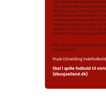
Liga 3 består udelukkende af klubber
Alle puljer afvikles som enkeltturneri
U13 Drenge Liga 3 Pulje A og B afvik
Efter første turneringshalvdel vil v
Vinder oprykningskamp rykker op i U
Taber oprykningskamp rykker op i U13
Nummer 2-6 i Pulje A og B rykker op 
Nummer 7-11 i pulje A og B spiller U1
OBS: Til 2. turneringshalvdel forbe
omplacere hold.
Husk tilmelding Indefodbold 
Skal I spille fodbold til v
(dbusjaelland.dk)