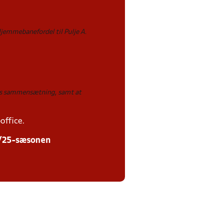
Hjemmebanefordel til Pulje A.
rnes sammensætning, samt at
office.
24/25-sæsonen