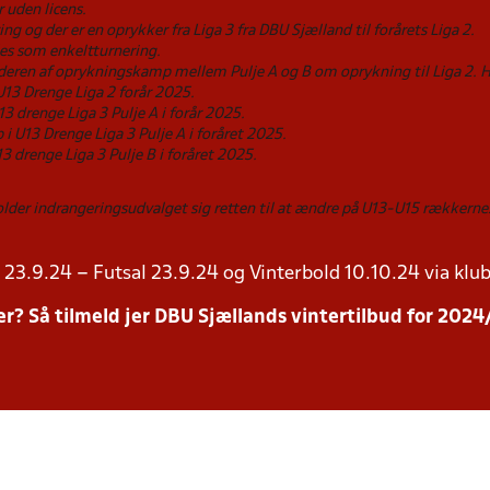
 uden licens.
ng og der er en oprykker fra Liga 3 fra DBU Sjælland til forårets Liga 2.
les som enkeltturnering.
inderen af oprykningskamp mellem Pulje A og B om oprykning til Liga 2. 
13 Drenge Liga 2 forår 2025.
 drenge Liga 3 Pulje A i forår 2025.
i U13 Drenge Liga 3 Pulje A i foråret 2025.
3 drenge Liga 3 Pulje B i foråret 2025.
holder indrangeringsudvalget sig retten til at ændre på U13-U15 række
23.9.24 – Futsal 23.9.24 og Vinterbold 10.10.24 via klub
inter? Så tilmeld jer DBU Sjællands vintertilbud for 20