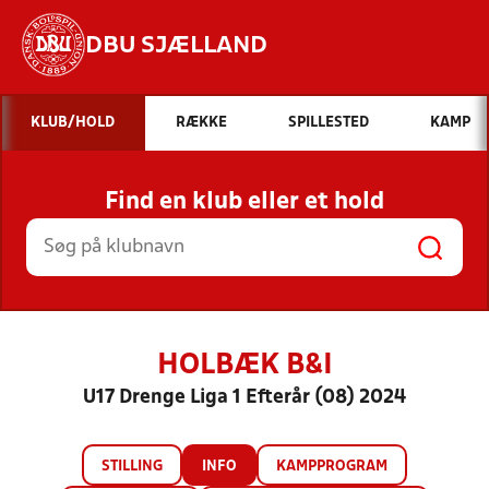
DBU SJÆLLAND
Hvad vil du søge efter?
KLUB/HOLD
RÆKKE
SPILLESTED
KAMP
INDHOLD OG NYHEDER
Find en klub eller et hold
STILLINGER, RESULTATER, KLUBBER OG
HOLD
HOLBÆK B&I
U17 Drenge Liga 1 Efterår (08) 2024
STILLING
INFO
KAMPPROGRAM