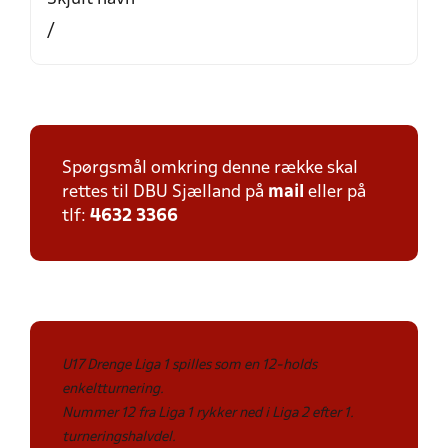
/
Spørgsmål omkring denne række skal
rettes til DBU Sjælland på
mail
eller på
tlf:
4632 3366
U17 Drenge Liga 1 spilles som en 12-holds
enkeltturnering.
Nummer 12 fra Liga 1 rykker ned i Liga 2 efter 1.
turneringshalvdel.