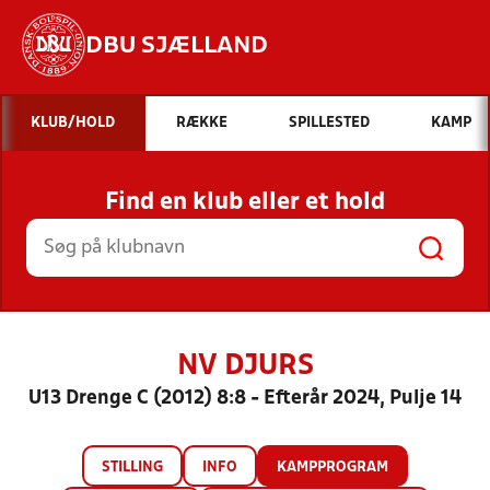
DBU SJÆLLAND
Hvad vil du søge efter?
KLUB/HOLD
RÆKKE
SPILLESTED
KAMP
INDHOLD OG NYHEDER
Find en klub eller et hold
STILLINGER, RESULTATER, KLUBBER OG
HOLD
NV DJURS
U13 Drenge C (2012) 8:8 - Efterår 2024, Pulje 14
STILLING
INFO
KAMPPROGRAM