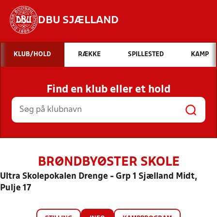
DBU SJÆLLAND
Hvad vil du søge efter?
KLUB/HOLD
RÆKKE
SPILLESTED
KAMP
INDHOLD OG NYHEDER
Find en klub eller et hold
STILLINGER, RESULTATER, KLUBBER OG
HOLD
BRØNDBYØSTER SKOLE
Ultra Skolepokalen Drenge - Grp 1 Sjælland Midt,
Pulje 17