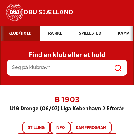
DBU SJÆLLAND
Hvad vil du søge efter?
KLUB/HOLD
RÆKKE
SPILLESTED
KAMP
INDHOLD OG NYHEDER
Find en klub eller et hold
STILLINGER, RESULTATER, KLUBBER OG
HOLD
B 1903
U19 Drenge (06/07) Liga København 2 Efterår
STILLING
INFO
KAMPPROGRAM