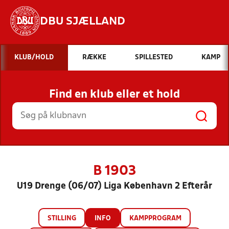
DBU SJÆLLAND
Hvad vil du søge efter?
KLUB/HOLD
RÆKKE
SPILLESTED
KAMP
INDHOLD OG NYHEDER
Find en klub eller et hold
STILLINGER, RESULTATER, KLUBBER OG
HOLD
B 1903
U19 Drenge (06/07) Liga København 2 Efterår
STILLING
INFO
KAMPPROGRAM