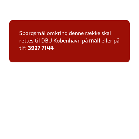
Spørgsmål omkring denne række skal
rettes til DBU København på
mail
eller på
tlf:
3927 7144